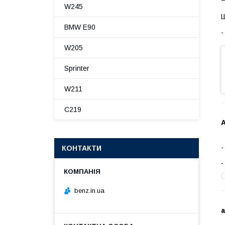
W245
Ш
BMW E90
W205
Sprinter
W211
C219
А
КОНТАКТИ
benz.in.ua
а