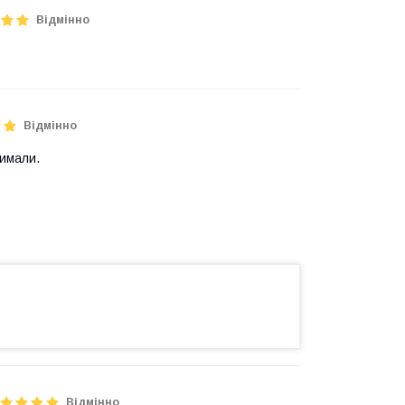
Відмінно
Відмінно
римали.
Відмінно