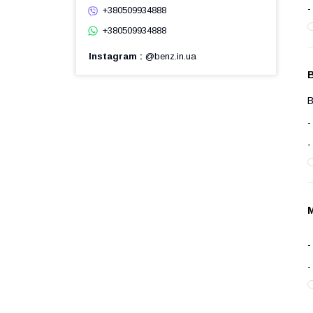
+380509934888
+380509934888
Instagram
@benz.in.ua
В
В