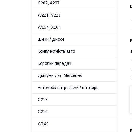
C207, A207
В
W221, V221
W164, X164
Шини / Диски
Р
Комплектність авто
Ш
Коробки передач
Двигуни для Mercedes
Автомобільні роз'єми / штекери
C218
C216
W140