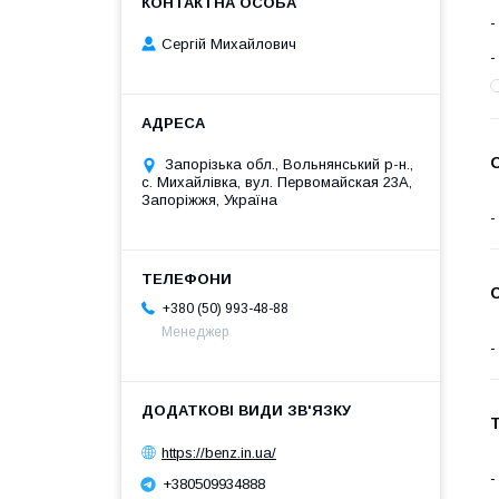
Сергій Михайлович
Запорізька обл., Вольнянський р-н.,
с. Михайлівка, вул. Первомайская 23А,
Запоріжжя, Україна
+380 (50) 993-48-88
Менеджер
Т
https://benz.in.ua/
+380509934888