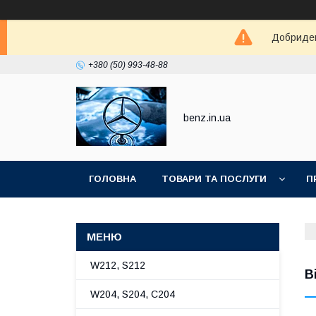
Добриден
+380 (50) 993-48-88
benz.in.ua
ГОЛОВНА
ТОВАРИ ТА ПОСЛУГИ
П
W212, S212
В
W204, S204, C204