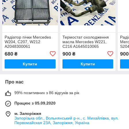
Радіатор пічки Mercedes
Термостат охолодження
Раді
W204, C207, W212
масла Mercedes W221,
Merc
A2048300061
C216 A1645010065
S20
680
900
900
₴
₴
Купити
Купити
Про нас
99% позитивних з 86 відгуків за рік
Працює з 05.09.2020
м. Запоріжжя
Запорізька обл., Вольнянський р-н., с. Михайлівка, вул.
Первомайская 23А, Запоріжжя, Україна