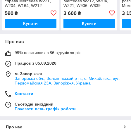
справа Mercedes W221,
Mercedes W212, W204,
розп
W204, W164, W212
W221, W906, W639
Merc
A2720150101
A6510500001
W20
590
3 600
3 1
₴
₴
Купити
Купити
Про нас
99% позитивних з 86 відгуків за рік
Працює з 05.09.2020
м. Запоріжжя
Запорізька обл., Вольнянський р-н., с. Михайлівка, вул.
Первомайская 23А, Запоріжжя, Україна
Контакти
Сьогодні вихідний
Показати весь графік роботи
Про нас