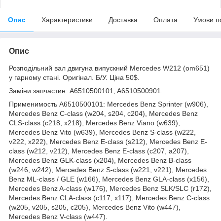
Опис
Характеристики
Доставка
Оплата
Умови п
Опис
Розподільний вал двигуна випускний Mercedes W212 (om651)
у гарному стані. Оригінал. Б/У. Ціна 50$.
Заміни запчастин: A6510500101, A6510500901.
Применимость A6510500101: Mercedes Benz Sprinter (w906),
Mercedes Benz C-class (w204, s204, c204), Mercedes Benz
CLS-class (c218, x218), Mercedes Benz Viano (w639),
Mercedes Benz Vito (w639), Mercedes Benz S-class (w222,
v222, x222), Mercedes Benz E-class (s212), Mercedes Benz E-
class (w212, v212), Mercedes Benz E-class (c207, a207),
Mercedes Benz GLK-class (x204), Mercedes Benz B-class
(w246, w242), Mercedes Benz S-class (w221, v221), Mercedes
Benz ML-class / GLE (w166), Mercedes Benz GLA-class (x156),
Mercedes Benz A-class (w176), Mercedes Benz SLK/SLC (r172),
Mercedes Benz CLA-class (c117, x117), Mercedes Benz C-class
(w205, v205, s205, c205), Mercedes Benz Vito (w447),
Mercedes Benz V-class (w447).