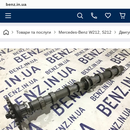
benz.in.ua
Товари та послуги
Mercedes-Benz W212, S212
Двигу