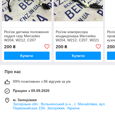
Роз'єм датчика положення
Роз'єм компресора
Роз'
педалі газу Mercedes
кондиціонера Mercedes
пров
W204, W212, C207
W204, W212, C207, W221
кузо
A0285453026
A0535451528
W90
200
200
200
₴
₴
Купити
Купити
Про нас
99% позитивних з 86 відгуків за рік
Працює з 05.09.2020
м. Запоріжжя
Запорізька обл., Вольнянський р-н., с. Михайлівка, вул.
Первомайская 23А, Запоріжжя, Україна