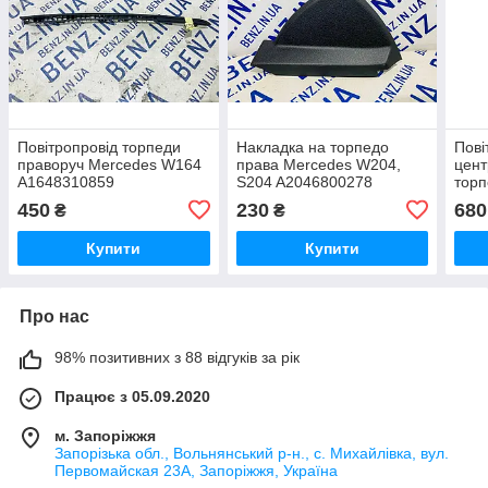
Повітропровід торпеди
Накладка на торпедо
Пові
праворуч Mercedes W164
права Mercedes W204,
цент
A1648310859
S204 A2046800278
торп
X16
450
230
680
₴
₴
Купити
Купити
Про нас
98% позитивних з 88 відгуків за рік
Працює з 05.09.2020
м. Запоріжжя
Запорізька обл., Вольнянський р-н., с. Михайлівка, вул.
Первомайская 23А, Запоріжжя, Україна