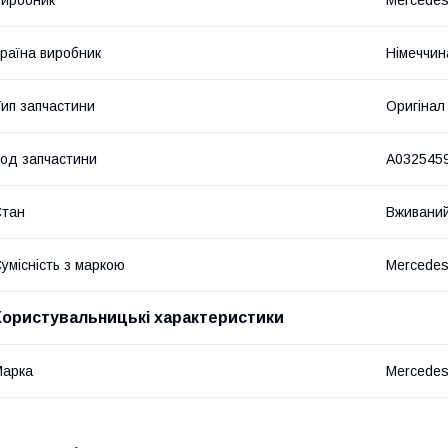
раїна виробник
Німеччин
ип запчастини
Оригінал
од запчастини
A032545
Стан
Вживани
умісність з маркою
Mercede
Користувальницькі характеристики
Марка
Mercede