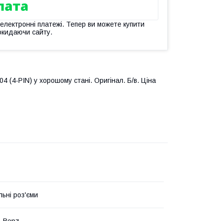
 електронні платежі. Тепер ви можете купити
окидаючи сайту.
 (4-PIN) у хорошому стані. Оригінал. Б/в. Ціна
льні роз'єми
s-Benz