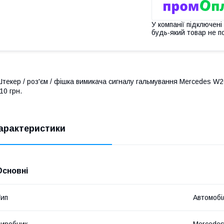
У компанії підключені
будь-який товар не п
текер / роз'єм / фішка вимикача сигналу гальмування Mercedes W204
10 грн.
арактеристики
Основні
ип
Автомобі
иробник
Mercede