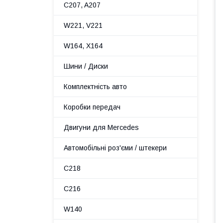
C207, A207
W221, V221
W164, X164
Шини / Диски
Комплектність авто
Коробки передач
Двигуни для Mercedes
Автомобільні роз'єми / штекери
C218
C216
W140