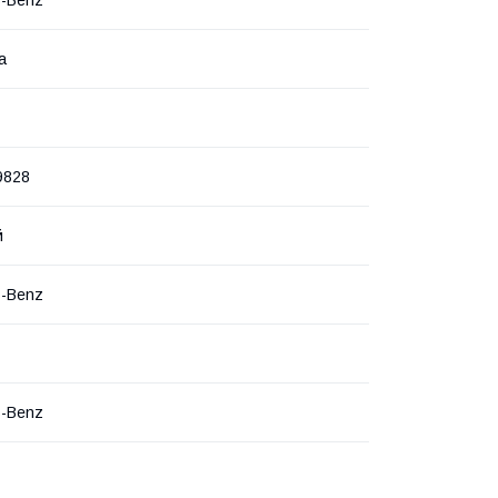
а
9828
й
s-Benz
s-Benz