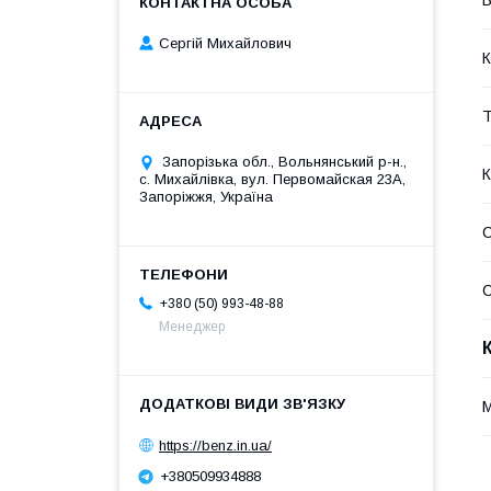
Сергій Михайлович
К
Т
Запорізька обл., Вольнянський р-н.,
К
с. Михайлівка, вул. Первомайская 23А,
Запоріжжя, Україна
С
+380 (50) 993-48-88
Менеджер
https://benz.in.ua/
+380509934888