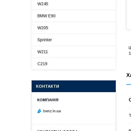
W245
BMW E90
W205
Sprinter
Ш
W211
1
C219
Х
КОНТАКТИ
benz.in.ua
Т
В