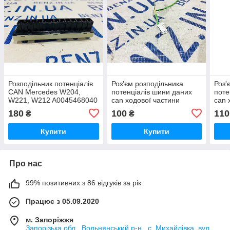
Розподільник потенціалів
Роз'єм розподільника
Роз'
CAN Mercedes W204,
потенціалів шини даних
поте
W221, W212 A0045468040
can ходової частини
can 
Mercedes W204, W212,
Mer
180
100
110
₴
₴
C207 A0255450426
A04
Купити
Купити
Про нас
99% позитивних з 86 відгуків за рік
Працює з 05.09.2020
м. Запоріжжя
Запорізька обл., Вольнянський р-н., с. Михайлівка, вул.