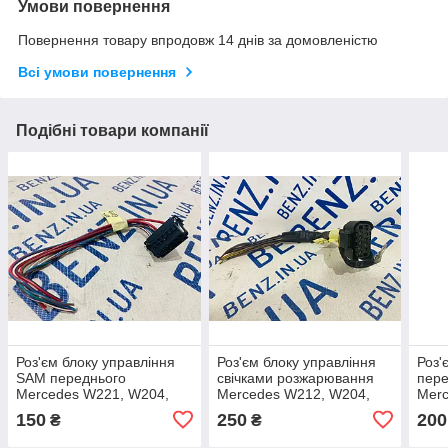
Умови повернення
Повернення товару впродовж 14 днів за домовленістю
Всі умови повернення
Подібні товари компанії
Роз'єм блоку управління
Роз'єм блоку управління
Роз'
SAM переднього
свічками розжарювання
пере
Mercedes W221, W204,
Mercedes W212, W204,
Merc
W212, C207 A0375455728
C207, W221 A0295450126
W21
150
250
200
₴
₴
A22