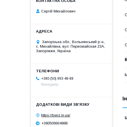
Сергій Михайлович
С
Запорізька обл., Вольнянський р-н.,
С
с. Михайлівка, вул. Первомайская 23А,
Запоріжжя, Україна
+380 (50) 993-48-88
Менеджер
І
https://benz.in.ua/
Ц
+380509934888