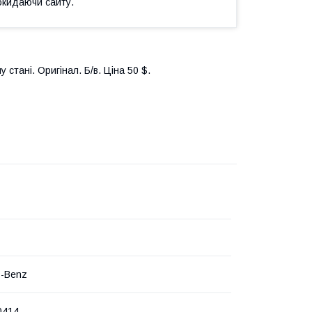
окидаючи сайту.
тані. Оригінал. Б/в. Ціна 50 $.
s-Benz
0414