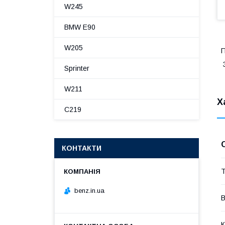
W245
BMW E90
W205
П
З
Sprinter
W211
Х
C219
КОНТАКТИ
Т
benz.in.ua
В
К