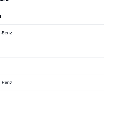
й
s-Benz
s-Benz