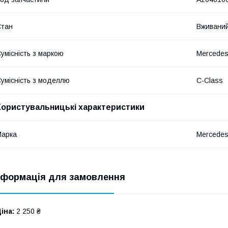
Стан
Вживани
умісність з маркою
Mercede
умісність з моделлю
C-Class
Користувальницькі характеристики
Марка
Mercede
нформація для замовлення
іна:
2 250 ₴