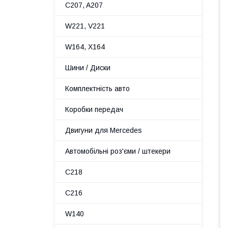
C207, A207
W221, V221
W164, X164
Шини / Диски
Комплектність авто
Коробки передач
Двигуни для Mercedes
Автомобільні роз'єми / штекери
C218
C216
W140