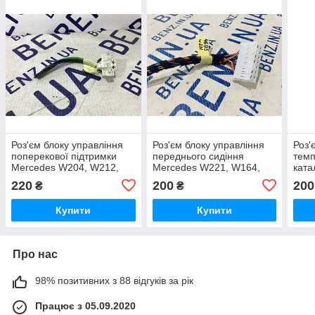
Роз'єм блоку управління
Роз'єм блоку управління
Роз'
поперекової підтримки
переднього сидіння
темп
Mercedes W204, W212,
Mercedes W221, W164,
ката
W221, C207 A0385451328
W212, W204, C207
W221
220
200
200
₴
₴
A2205459928
W16
Купити
Купити
Про нас
98% позитивних з 88 відгуків за рік
Працює з 05.09.2020