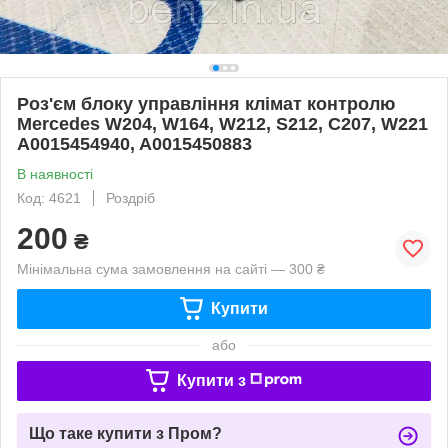
Роз'єм блоку управління клімат контролю
Mercedes W204, W164, W212, S212, C207, W221
A0015454940, A0015450883
В наявності
Код: 4621
Роздріб
200
₴
Мінімальна сума замовлення на сайті — 300 ₴
Купити
або
Купити з
Що таке купити з Пром?