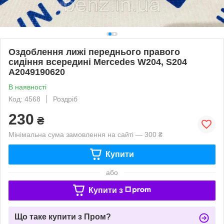
Оздоблення лижі переднього правого
сидіння всередині Mercedes W204, S204
A2049190620
В наявності
Код: 4568
Роздріб
230
₴
Мінімальна сума замовлення на сайті — 300 ₴
Купити
або
Купити з
Що таке купити з Пром?