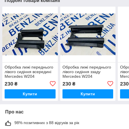
Подібні товари компанії
Обробка лижі переднього
Обробка лижі переднього
Обро
лівого сидіння всередині
лівого сидіння ззаду
ліво
Mercedes W204
Mercedes W204
Mer
A2049190520
A2049190320
A20
230
230
230
₴
₴
Купити
Купити
Про нас
98% позитивних з 88 відгуків за рік