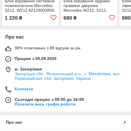
Блок керування системою
Блок керування задніми
Блок
пожежогасіння Mercedes
правими дверями
ліви
S212, W212 A2129003806
Mercedes W212, S212,
S212
W204 A2129004006,
A21
1 220
680
680
₴
₴
A2129004206
A21
Про нас
98% позитивних з 88 відгуків за рік
Працює з 05.09.2020
м. Запоріжжя
Запорізька обл., Вольнянський р-н., с. Михайлівка, вул.
Первомайская 23А, Запоріжжя, Україна
Контакти
Сьогодні працює з 09:00 до 16:00
Показати весь графік роботи
Про нас