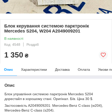
Блок керування системою парктронік
Mercedes S204, W204 A2049009201
В наявності
Код: 4548
Роздріб
1 350
₴
Опис
Характеристики
Доставка
Оплата
Умови п
Опис
Блок управління системою парктронік Mercedes S204
дорестайл в хорошому стані. Оригінал. Б/в. Ціна 30 $.
Застосовність A2049009201: Mercedes-Benz C-class (w204),
Mercedes-Benz C-class (s204).