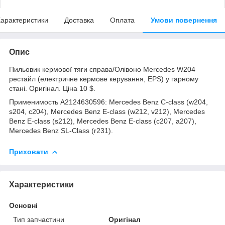
арактеристики
Доставка
Оплата
Умови повернення
Опис
Пильовик кермової тяги справа/Олівоно Mercedes W204
рестайл (електричне кермове керування, EPS) у гарному
стані. Оригінал. Ціна 10 $.
Применимость A2124630596: Mercedes Benz C-class (w204,
s204, c204), Mercedes Benz E-class (w212, v212), Mercedes
Benz E-class (s212), Mercedes Benz E-class (c207, a207),
Mercedes Benz SL-Class (r231).
Приховати
Характеристики
Основні
Тип запчастини
Оригінал