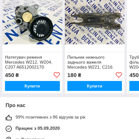
Натягувач ременя
Пильник нижнього
Труб
Mercedes W212, W204,
заднього важеля
філь
C207 A6512002170
Mercedes W221, C216
W204
A2213520488
A21
450
180
450
₴
₴
A20
Купити
Купити
Про нас
99% позитивних з 86 відгуків за рік
Працює з 05.09.2020