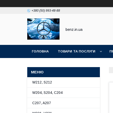
+380 (50) 993-48-88
benz.in.ua
ГОЛОВНА
ТОВАРИ ТА ПОСЛУГИ
П
W212, S212
W204, S204, C204
C207, A207