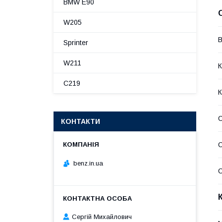
BMW E90
W205
В
Sprinter
W211
К
C219
К
КОНТАКТИ
С
benz.in.ua
С
Сергій Михайлович