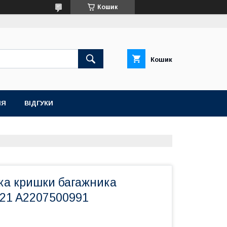
Кошик
Кошик
НЯ
ВІДГУКИ
ка кришки багажника
21 A2207500991