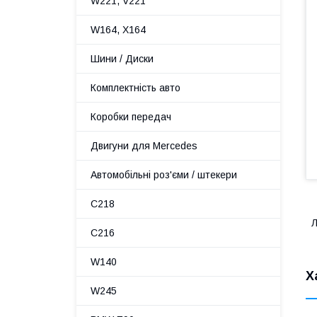
W221, V221
W164, X164
Шини / Диски
Комплектність авто
Коробки передач
Двигуни для Mercedes
Автомобільні роз'єми / штекери
C218
Л
C216
W140
Х
W245