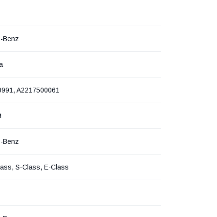
s-Benz
а
991, A2217500061
й
s-Benz
ass, S-Class, E-Class