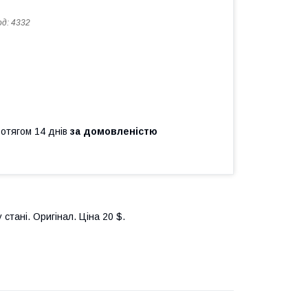
од:
4332
ротягом 14 днів
за домовленістю
тані. Оригінал. Ціна 20 $.