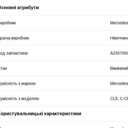
Основні атрибути
иробник
Mercede
раїна виробник
Німеччин
од запчастини
A2207500
Стан
Вживани
умісність з маркою
Mercede
умісність з моделлю
CLS, C-Cl
Користувальницькі характеристики