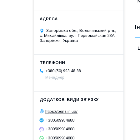
І
Запорізька обл., Вольнянський р-н.,
с. Михайлівка, вул. Первомайская 23А,
Запоріжжя, Україна
Ц
+380 (50) 993-48-88
Менеджер
https://benz.in.ua/
+380509934888
+380509934888
+380509934888