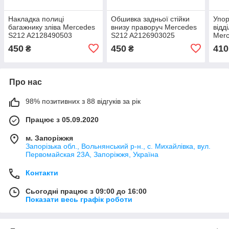
Накладка полиці
Обшивка задньої стійки
Упор
багажнику зліва Mercedes
внизу праворуч Mercedes
відд
S212 A2128490503
S212 A2126903025
Mer
A20
450
450
410
₴
₴
Про нас
98% позитивних з 88 відгуків за рік
Працює з 05.09.2020
м. Запоріжжя
Запорізька обл., Вольнянський р-н., с. Михайлівка, вул.
Первомайская 23А, Запоріжжя, Україна
Контакти
Сьогодні працює з 09:00 до 16:00
Показати весь графік роботи