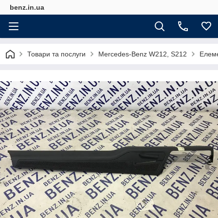
benz.in.ua
Товари та послуги
Mercedes-Benz W212, S212
Елем