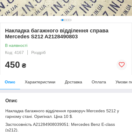
Накладка багажного відділення справа
Mercedes S212 A2128490803
В наявності
Код: 4167
Роздріб
450
₴
Опис
Характеристики
Доставка
Оплата
Умови п
Опис
Накладка багажного відділення праворуч Mercedes S212 у
гарному стані. Оригінал. Ціна 10 $.
Застосовність A21284908039051: Mercedes Benz E-class
(s212).