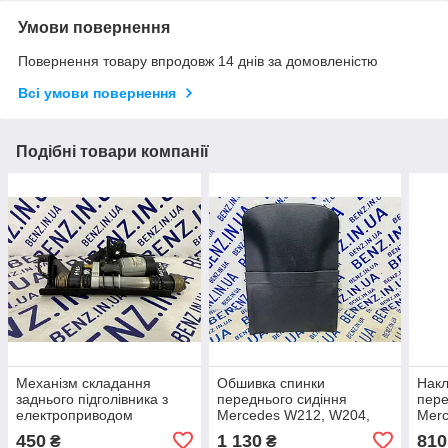
Умови повернення
Повернення товару впродовж 14 днів за домовленістю
Всі умови повернення
Подібні товари компанії
Механізм складання
Обшивка спинки
Накл
заднього підголівника з
переднього сидіння
пере
електроприводом
Mercedes W212, W204,
Merc
Mercedes W221
W463, S212, C218
A21
450
1 130
810
₴
₴
A2219700125
A2049105301
A21