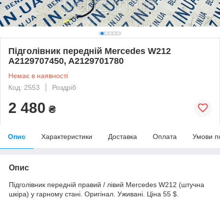
Підголівник передній Mercedes W212
A2129707450, A2129701780
Немає в наявності
Код: 2553
Роздріб
2 480
₴
Опис
Характеристики
Доставка
Оплата
Умови п
Опис
Підголівник передній правий / лівий Mercedes W212 (штучна
шкіра) у гарному стані. Оригінал. Уживані. Ціна 55 $.