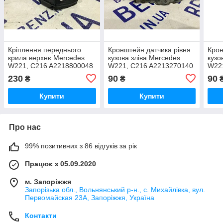
Кріплення переднього
Кронштейн датчика рівня
Крон
крила верхнє Mercedes
кузова зліва Mercedes
кузо
W221, C216 A2218800048
W221, C216 A2213270140
W22
230
90
90
₴
₴
Купити
Купити
Про нас
99% позитивних з 86 відгуків за рік
Працює з 05.09.2020
м. Запоріжжя
Запорізька обл., Вольнянський р-н., с. Михайлівка, вул.
Первомайская 23А, Запоріжжя, Україна
Контакти