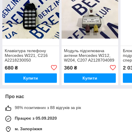
Клавіатура телефону
Модуль підсилювача
Блок
Mercedes W221, C216
антени Mercedes W212,
поду
A2218230050
W204, C207 A2128704089
спер
C21
680
360
2 0
₴
₴
Купити
Купити
Про нас
98% позитивних з 88 відгуків за рік
Працює з 05.09.2020
м. Запоріжжя