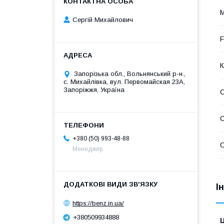
M
Сергій Михайлович
F
К
Запорізька обл., Вольнянський р-н.,
с. Михайлівка, вул. Первомайская 23А,
Запоріжжя, Україна
С
+380 (50) 993-48-88
С
Менеджер
І
https://benz.in.ua/
+380509934888
Ц