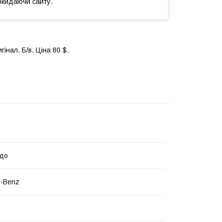
окидаючи сайту.
інал. Б/в. Ціна 80 $.
едо
s-Benz