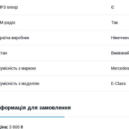
P3 плеєр
Є
M-радіо
Так
раїна виробник
Німеччин
Стан
Вживани
умісність з маркою
Mercede
умісність з моделлю
E-Class
нформація для замовлення
іна:
3 600 ₴