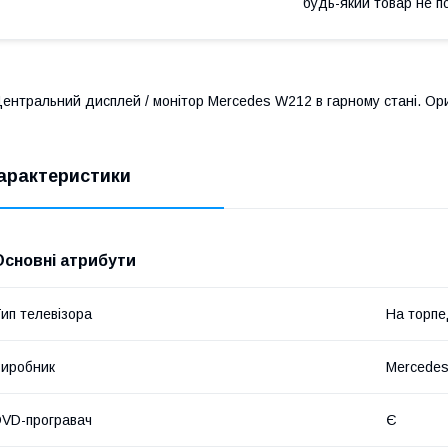
будь-який товар не п
ентральний дисплей / монітор Mercedes W212 в гарному стані. Ориг
арактеристики
Основні атрибути
ип телевізора
На торп
иробник
Mercede
VD-програвач
Є