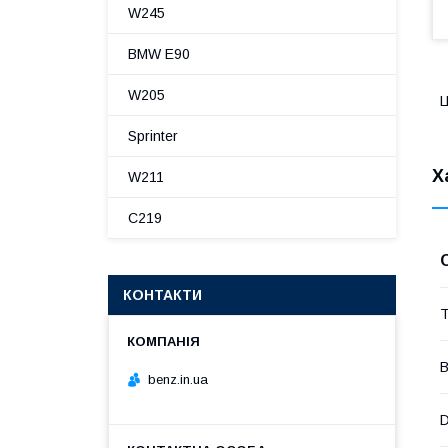
W245
BMW E90
W205
Ц
Sprinter
Х
W211
C219
КОНТАКТИ
Т
В
benz.in.ua
D