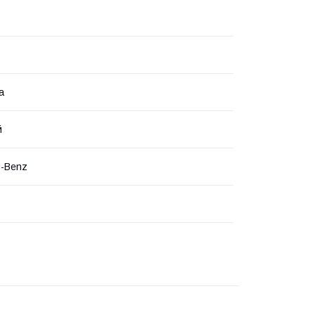
а
й
s-Benz