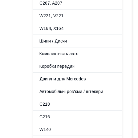
C207, A207
W221, V221
W164, X164
Шини / Диски
Комплектність авто
Коробки передач
Двигуни для Mercedes
Автомобільні роз'єми / штекери
C218
C216
W140