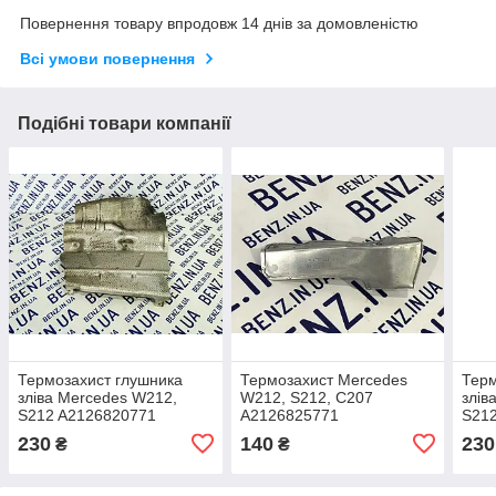
Повернення товару впродовж 14 днів за домовленістю
Всі умови повернення
Подібні товари компанії
Термозахист глушника
Термозахист Mercedes
Терм
зліва Mercedes W212,
W212, S212, C207
злів
S212 A2126820771
A2126825771
S212
230
140
230
₴
₴