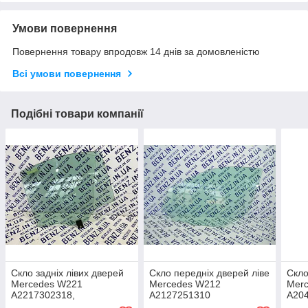
Умови повернення
Повернення товару впродовж 14 днів за домовленістю
Всі умови повернення
Подібні товари компанії
Скло задніх лівих дверей
Скло передніх дверей ліве
Скло
Mercedes W221
Mercedes W212
Mer
A2217302318,
A2127251310
A20
A2217300118