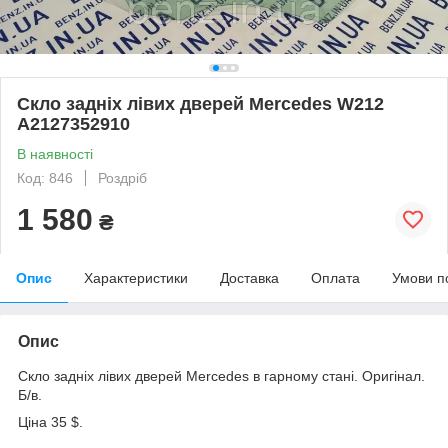
Скло задніх лівих дверей Mercedes W212
A2127352910
В наявності
Код: 846
Роздріб
1 580
₴
Опис
Характеристики
Доставка
Оплата
Умови п
Опис
Скло задніх лівих дверей Mercedes в гарному стані. Оригінал.
Б/в.
Ціна 35 $.