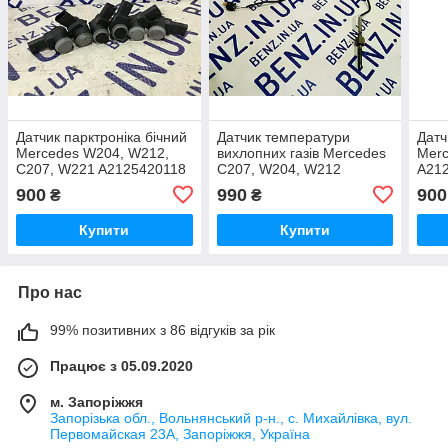
Датчик парктроніка бічний
Датчик температури
Датч
Mercedes W204, W212,
вихлопних газів Mercedes
Merc
C207, W221 A2125420118
C207, W204, W212
A21
A0071536728
900
990
900
₴
₴
Купити
Купити
Про нас
99% позитивних з 86 відгуків за рік
Працює з 05.09.2020
м. Запоріжжя
Запорізька обл., Вольнянський р-н., с. Михайлівка, вул.
Первомайская 23А, Запоріжжя, Україна