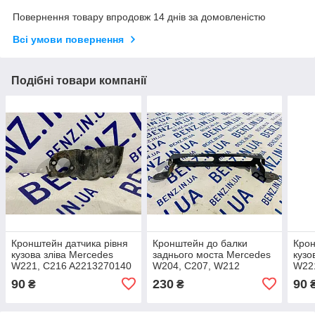
Повернення товару впродовж 14 днів за домовленістю
Всі умови повернення
Подібні товари компанії
Кронштейн датчика рівня
Кронштейн до балки
Крон
кузова зліва Mercedes
заднього моста Mercedes
кузо
W221, C216 A2213270140
W204, C207, W212
W22
A2044210006
90
230
90
₴
₴