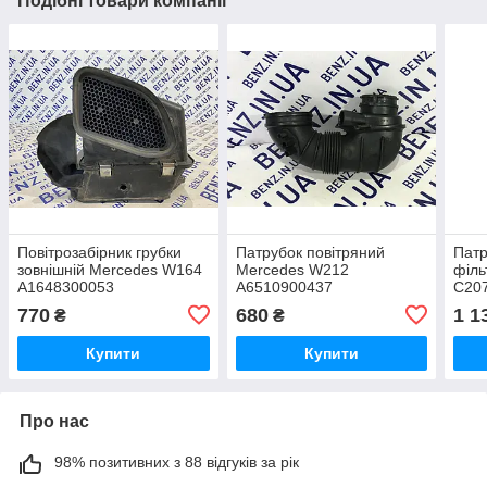
Подібні товари компанії
Повітрозабірник грубки
Патрубок повітряний
Патр
зовнішній Mercedes W164
Mercedes W212
філь
A1648300053
A6510900437
C20
770
680
1 1
₴
₴
Купити
Купити
Про нас
98% позитивних з 88 відгуків за рік