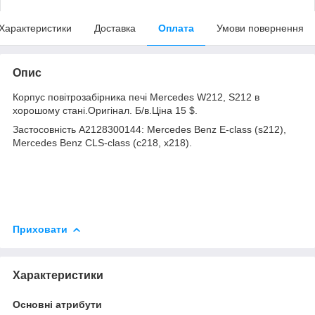
Характеристики
Доставка
Оплата
Умови повернення
Опис
Корпус повітрозабірника печі Mercedes W212, S212 в
хорошому стані.Оригінал. Б/в.Ціна 15 $.
Застосовність A2128300144: Mercedes Benz E-class (s212),
Mercedes Benz CLS-class (c218, x218).
Приховати
Характеристики
Основні атрибути