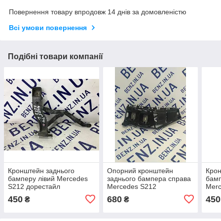
Повернення товару впродовж 14 днів за домовленістю
Всі умови повернення
Подібні товари компанії
Кронштейн заднього
Опорний кронштейн
Крон
бамперу лівий Mercedes
заднього бампера справа
бамп
S212 дорестайл
Mercedes S212
Mer
A2128850114
A2128853665
A21
450
680
450
₴
₴