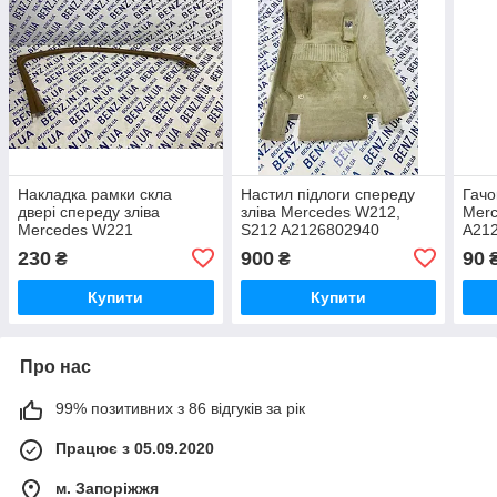
Накладка рамки скла
Настил підлоги спереду
Гачо
двері спереду зліва
зліва Mercedes W212,
Mer
Mercedes W221
S212 A2126802940
A21
A2217250171
230
900
90
₴
₴
Купити
Купити
Про нас
99% позитивних з 86 відгуків за рік
Працює з 05.09.2020
м. Запоріжжя