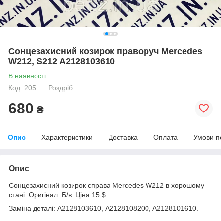
Сонцезахисний козирок праворуч Mercedes
W212, S212 A2128103610
В наявності
Код: 205
Роздріб
680
₴
Опис
Характеристики
Доставка
Оплата
Умови п
Опис
Сонцезахисний козирок справа Mercedes W212 в хорошому
стані. Оригінал. Б/в. Ціна 15 $.
Заміна деталі: A2128103610, A2128108200, A2128101610.