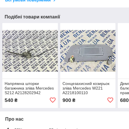
Всі умови повернення
Подібні товари компанії
Напрямна шторки
Сонцезахисний козирьок
Демп
багажника зліва Mercedes
зліва Mercedes W221
балк
S212 A2128202942
A2218100110
прав
C20
540
900
680
₴
₴
Про нас