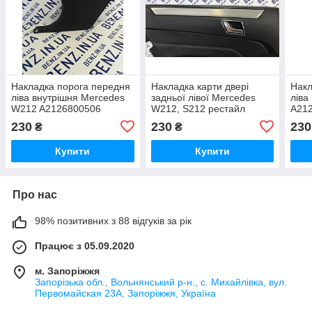
Накладка порога передня
Накладка карти двері
Накл
ліва внутрішня Mercedes
задньої лівої Mercedes
ліва
W212 A2126800506
W212, S212 рестайл
A21
A2127307322
230
230
230
₴
₴
Купити
Купити
Про нас
98% позитивних з 88 відгуків за рік
Працює з 05.09.2020
м. Запоріжжя
Запорізька обл., Вольнянський р-н., с. Михайлівка, вул.
Первомайская 23А, Запоріжжя, Україна