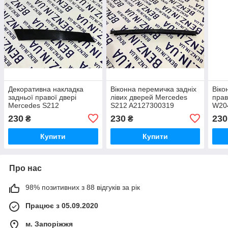
Декоративна накладка
Віконна перемичка задніх
Віко
задньої правої двері
лівих дверей Mercedes
прав
Mercedes S212
S212 A2127300319
W20
A2126900687
230
230
230
₴
₴
Купити
Купити
Про нас
98% позитивних з 88 відгуків за рік
Працює з 05.09.2020
м. Запоріжжя